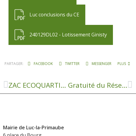
Luc conclusions du CE
240129DL02 - Lotissement Ginisty
PARTAGER:
FACEBOOK
TWITTER
MESSENGER
PLUS
ZAC ECOQUARTIER BES GRAND Approbation du PROGRAMME DES EQUIPEMENTS PUBLICS (art. R.311-8)
Gratuité du Réseau Agglobus au 02.01.25
Mairie de Luc-la-Primaube
6 place du Bourg