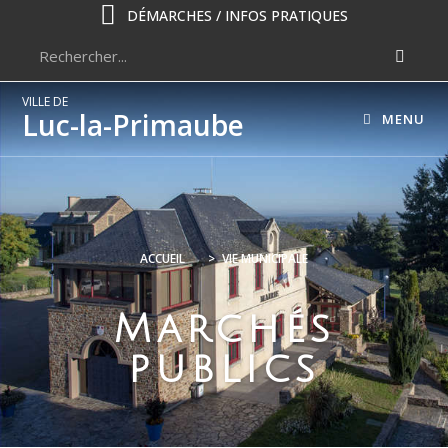
DÉMARCHES / INFOS PRATIQUES
VILLE DE
Luc-la-Primaube
MENU
ACCUEIL
>
VIE MUNICIPALE
Marchés
publics