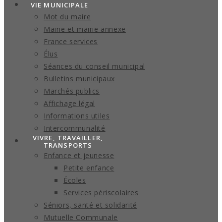
VIE MUNICIPALE
Mot du maire
Mairie et mairie annexe
France services
Élus
Séances du conseil municipal
Bulletins municipaux
Marchés publics
Affichage légal
Informations utiles
Intercommunalité
VIVRE, TRAVAILLER,
TRANSPORTS
Enfance et jeunesse
Petite enfance
Écoles
Services périscolaires
Séniors, santé et solidarité
Mutuelle Communale