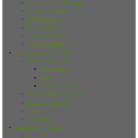
Séances du conseil municipal
Bulletins municipaux
Marchés publics
Affichage légal
Informations utiles
Intercommunalité
Vivre, Travailler, Transports
Enfance et jeunesse
Petite enfance
Écoles
Services périscolaires
Séniors, santé et solidarité
Mutuelle Communale
Emploi
Transports
Culture, sport et loisirs
Associations