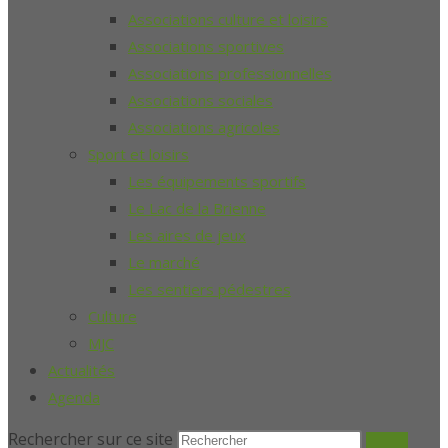
Associations culture et loisirs
Associations sportives
Associations professionnelles
Associations sociales
Associations agricoles
Sport et loisirs
Les équipements sportifs
Le Lac de la Brienne
Les aires de jeux
Le marché
Les sentiers pédestres
Culture
MJC
Actualités
Agenda
Rechercher sur ce site