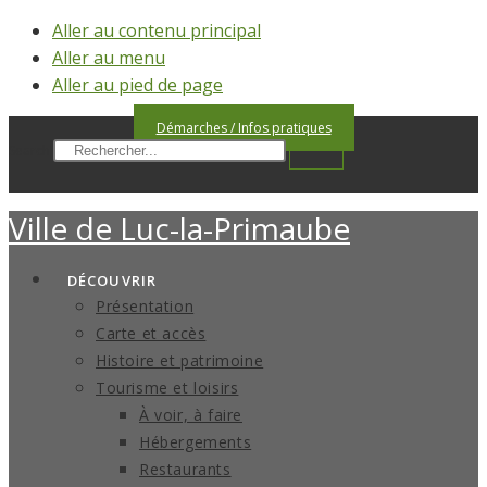
Aller au contenu principal
Aller au menu
Aller au pied de page
Démarches / Infos pratiques
Search
Ville de
Luc-la-Primaube
DÉCOUVRIR
Présentation
Carte et accès
Histoire et patrimoine
Tourisme et loisirs
À voir, à faire
Hébergements
Restaurants