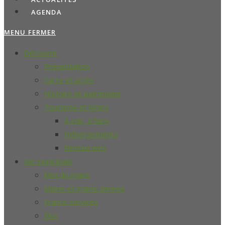
AGENDA
MENU
FERMER
Découvrir
Présentation
Carte et accès
Histoire et patrimoine
Tourisme et loisirs
À voir, à faire
Hébergements
Restaurants
Vie municipale
Mot du maire
Mairie et mairie annexe
France services
Élus