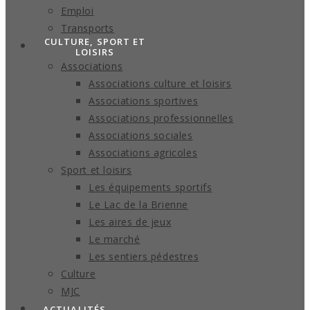
Emploi
Transports
CULTURE, SPORT ET
LOISIRS
Associations
Associations culture et loisirs
Associations sportives
Associations professionnelles
Associations sociales
Associations agricoles
Sport et loisirs
Les équipements sportifs
Le Lac de la Brienne
Les aires de jeux
Le marché
Les sentiers pédestres
Culture
MJC
ACTUALITÉS