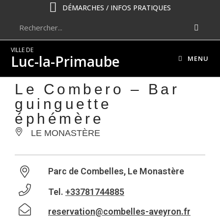
DÉMARCHES / INFOS PRATIQUES
VILLE DE
Luc-la-Primaube
MENU
Le Combero – Bar
guinguette
éphémère
LE MONASTÈRE
Parc de Combelles, Le Monastère
Tel.
+33781744885
reservation@combelles-aveyron.fr